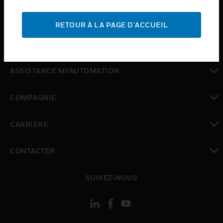
toggle view
ASSISTANCE
RETOUR À LA PAGE D'ACCUEIL
toggle view
OÙ ACHETER
toggle view
ASSISTANCE MYAUTOMATION
toggle view
COMPAGNIE
toggle view
CARRIÈRE
toggle view
CONTACTER
toggle view
SUIVEZ-NOUS