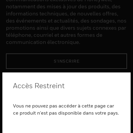
notamment des mises à jour des produits, des
informations techniques, de nouvelles offres,
des événements et actualités, des sondages, nos
promotions ainsi que divers sujets connexes par
téléphone, courriel et autres formes de
communication électronique.
S'INSCRIRE
PRODUCTS
Accès Restreint
toggle view
LOGICIEL
Vous ne pouvez pas accéder à cette page car
toggle view
SERVICES
ce produit n'est pas disponible dans votre pays.
toggle view
INDUSTRIES