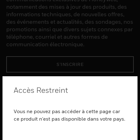
notamment des mises à jour des produits, des
informations techniques, de nouvelles offres,
des événements et actualités, des sondages, nos
promotions ainsi que divers sujets connexes par
téléphone, courriel et autres formes de
communication électronique.
S'INSCRIRE
PRODUCTS
Accès Restreint
toggle view
LOGICIEL
Vous ne pouvez pas accéder à cette page car
toggle view
SERVICES
ce produit n'est pas disponible dans votre pays.
toggle view
INDUSTRIES