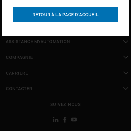
toggle view
ASSISTANCE
RETOUR À LA PAGE D'ACCUEIL
toggle view
OÙ ACHETER
toggle view
ASSISTANCE MYAUTOMATION
toggle view
COMPAGNIE
toggle view
CARRIÈRE
toggle view
CONTACTER
toggle view
SUIVEZ-NOUS