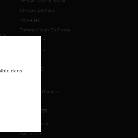
À Propos De Honeywell
À Propos De Nous
Nouvelles
Communiqués De Presse
entes
Investisseurs
Événements
CARRIÈRE
nible dans
Carrière
Recherche D'emploi
entes
ON
CONTACTER
Nous Contacter
Assistance