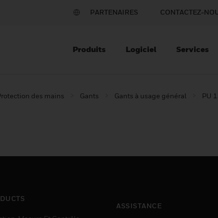
PARTENAIRES
CONTACTEZ-NO
Produits
Logiciel
Services
rotection des mains
Gants
Gants à usage général
PU 1
DUCTS
ASSISTANCE