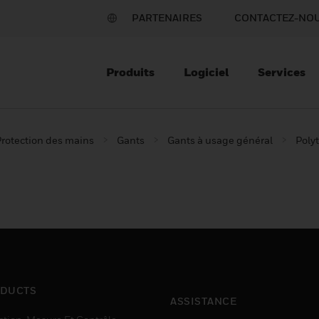
PARTENAIRES
CONTACTEZ-NO
Produits
Logiciel
Services
rotection des mains
Gants
Gants à usage général
Poly
DUCTS
ASSISTANCE