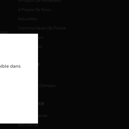
À Propos De Honeywell
À Propos De Nous
Nouvelles
Communiqués De Presse
entes
Investisseurs
Événements
CARRIÈRE
nible dans
Carrière
Recherche D'emploi
entes
ON
CONTACTER
Nous Contacter
Assistance