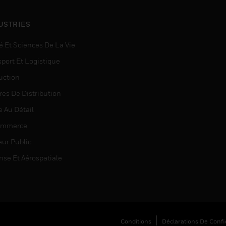
USTRIES
é Et Sciences De La Vie
sport Et Logistique
uction
res De Distribution
e Au Détail
ommerce
eur Public
nse Et Aérospatiale
Conditions
Déclarations De Confid