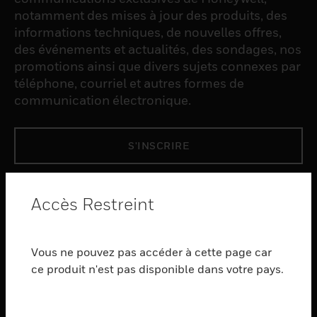
notamment des mises à jour des produits, des
informations techniques, de nouvelles offres,
des événements et actualités, des sondages, nos
promotions ainsi que divers sujets connexes par
téléphone, courriel et autres formes de
communication électronique.
S'INSCRIRE
PRODUCTS
Accès Restreint
toggle view
LOGICIEL
Vous ne pouvez pas accéder à cette page car
toggle view
SERVICES
ce produit n'est pas disponible dans votre pays.
toggle view
INDUSTRIES