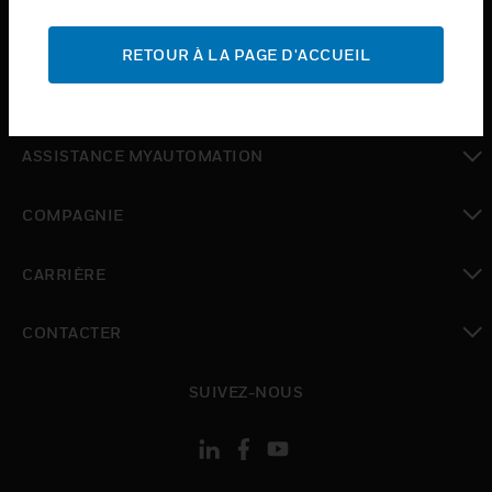
toggle view
ASSISTANCE
RETOUR À LA PAGE D'ACCUEIL
toggle view
OÙ ACHETER
toggle view
ASSISTANCE MYAUTOMATION
toggle view
COMPAGNIE
toggle view
CARRIÈRE
toggle view
CONTACTER
toggle view
SUIVEZ-NOUS