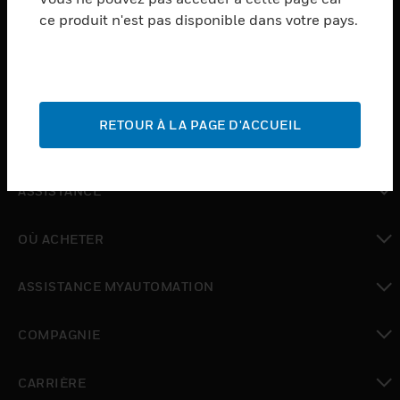
ce produit n'est pas disponible dans votre pays.
toggle view
LOGICIEL
toggle view
SERVICES
RETOUR À LA PAGE D'ACCUEIL
toggle view
INDUSTRIES
toggle view
ASSISTANCE
toggle view
OÙ ACHETER
toggle view
ASSISTANCE MYAUTOMATION
toggle view
COMPAGNIE
toggle view
CARRIÈRE