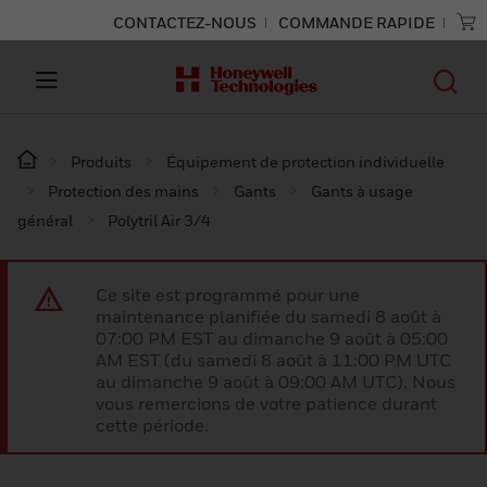
CONTACTEZ-NOUS
COMMANDE RAPIDE
Produits
Équipement de protection individuelle
Protection des mains
Gants
Gants à usage
général
Polytril Air 3/4
Ce site est programmé pour une
maintenance planifiée du samedi 8 août à
07:00 PM EST au dimanche 9 août à 05:00
AM EST (du samedi 8 août à 11:00 PM UTC
au dimanche 9 août à 09:00 AM UTC). Nous
vous remercions de votre patience durant
cette période.