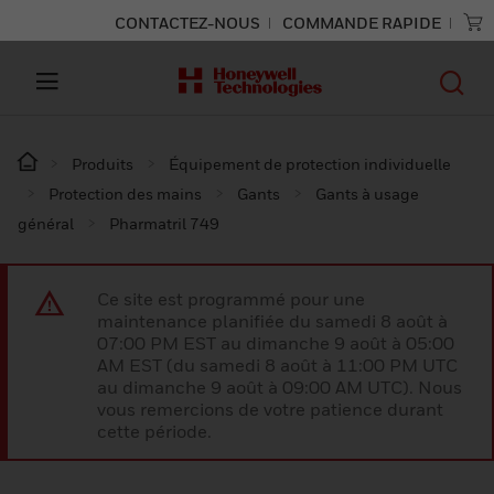
CONTACTEZ-NOUS
COMMANDE RAPIDE
Produits
Équipement de protection individuelle
Protection des mains
Gants
Gants à usage
général
Pharmatril 749
Ce site est programmé pour une
maintenance planifiée du samedi 8 août à
07:00 PM EST au dimanche 9 août à 05:00
AM EST (du samedi 8 août à 11:00 PM UTC
au dimanche 9 août à 09:00 AM UTC). Nous
vous remercions de votre patience durant
cette période.