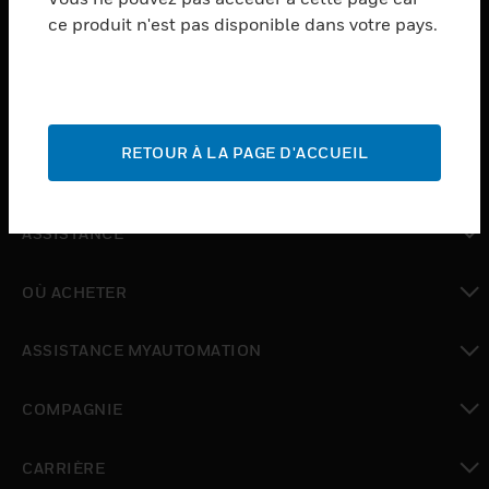
ce produit n'est pas disponible dans votre pays.
toggle view
LOGICIEL
toggle view
SERVICES
RETOUR À LA PAGE D'ACCUEIL
toggle view
INDUSTRIES
toggle view
ASSISTANCE
toggle view
OÙ ACHETER
toggle view
ASSISTANCE MYAUTOMATION
toggle view
COMPAGNIE
toggle view
CARRIÈRE