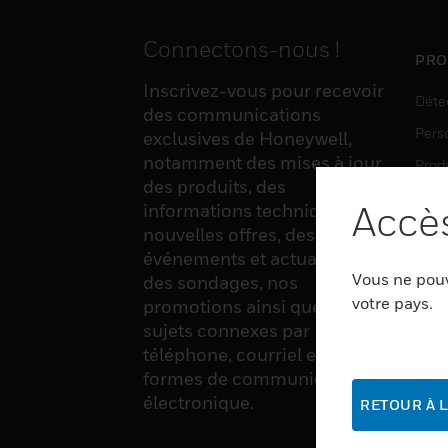
Connectons-nous !
PRO
Inscrivez-vous pour recevoir
Déte
des communications
Pers
exclusives de Honeywell,
notamment des mises à jour
Produ
des produits, des
Sens
Accès
informations techniques, de
nouvelles offres, des
événements et actualités,
LOG
Vous ne pouv
des sondages, nos
Auto
votre pays.
promotions ainsi que divers
sujets connexes par
Produ
téléphone, courriel et autres
Sécu
formes de communication
électronique.
RETOUR À L
SER