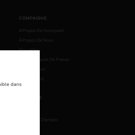
COMPAGNIE
À Propos De Honeywell
À Propos De Nous
Nouvelles
Communiqués De Presse
entes
Investisseurs
Événements
nible dans
CARRIÈRE
Carrière
Recherche D'emploi
entes