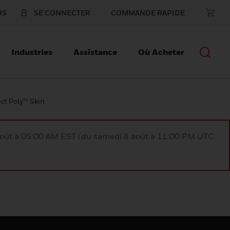
US
SE CONNECTER
COMMANDE RAPIDE
Industries
Assistance
Où Acheter
ect Poly™ Skin
août à 05:00 AM EST (du samedi 8 août à 11:00 PM UTC