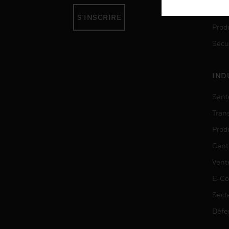
Auto
S'INSCRIRE
Produ
Sécu
IND
Sant
Tran
Prod
Cent
Vent
E-C
Sect
Défe