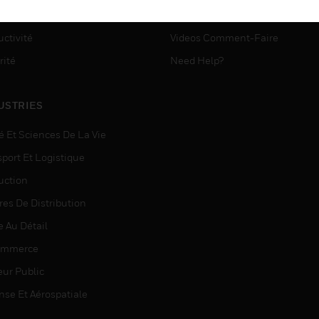
ASSISTANCE MYAUTOMATI
matisation
ctivité
Videos Comment-Faire
rité
Need Help?
USTRIES
é Et Sciences De La Vie
sport Et Logistique
uction
res De Distribution
e Au Détail
ommerce
eur Public
nse Et Aérospatiale