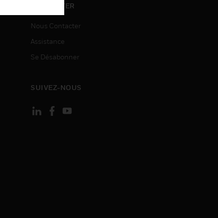
ON
CONTACTER
Nous Contacter
Assistance
Se Désabonner
SUIVEZ-NOUS