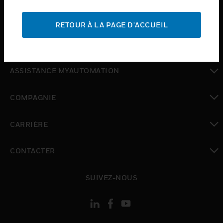
toggle view
ASSISTANCE
RETOUR À LA PAGE D'ACCUEIL
toggle view
OÙ ACHETER
toggle view
ASSISTANCE MYAUTOMATION
toggle view
COMPAGNIE
toggle view
CARRIÈRE
toggle view
CONTACTER
toggle view
SUIVEZ-NOUS