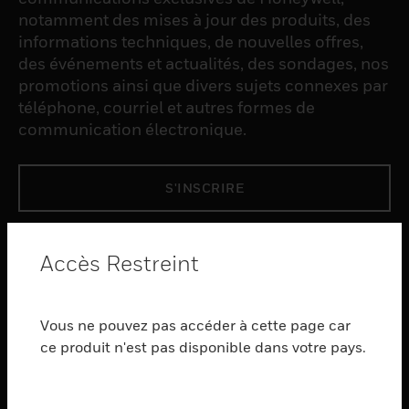
notamment des mises à jour des produits, des
informations techniques, de nouvelles offres,
des événements et actualités, des sondages, nos
promotions ainsi que divers sujets connexes par
téléphone, courriel et autres formes de
communication électronique.
S'INSCRIRE
PRODUCTS
Accès Restreint
toggle view
LOGICIEL
Vous ne pouvez pas accéder à cette page car
toggle view
SERVICES
ce produit n'est pas disponible dans votre pays.
toggle view
INDUSTRIES