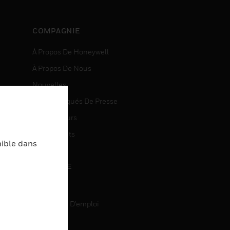
COMPAGNIE
À Propos De Honeywell
À Propos De Nous
Nouvelles
Communiqués De Presse
entes
Investisseurs
Événements
nible dans
CARRIÈRE
Carrière
Recherche D'emploi
entes