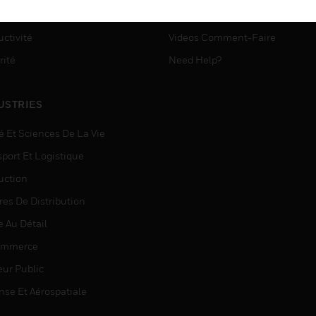
ASSISTANCE MYAUTOMATI
matisation
ctivité
Videos Comment-Faire
rité
Need Help?
USTRIES
é Et Sciences De La Vie
sport Et Logistique
uction
res De Distribution
e Au Détail
ommerce
eur Public
nse Et Aérospatiale