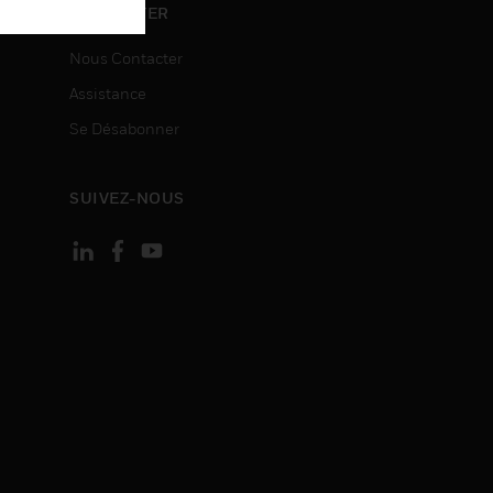
ON
CONTACTER
Nous Contacter
Assistance
Se Désabonner
SUIVEZ-NOUS