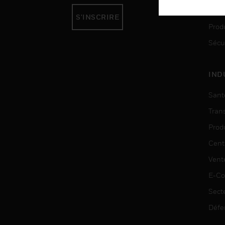
Auto
S'INSCRIRE
Produ
Sécu
IND
Sant
Tran
Prod
Cent
Vent
E-C
Sect
Défe