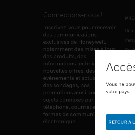
Connectons-nous !
PRO
Inscrivez-vous pour recevoir
Déte
des communications
Pers
exclusives de Honeywell,
notamment des mises à jour
Produ
des produits, des
Sens
Accès
informations techniques, de
nouvelles offres, des
événements et actualités,
LOG
Vous ne pouv
des sondages, nos
Auto
votre pays.
promotions ainsi que divers
sujets connexes par
Produ
téléphone, courriel et autres
Sécu
formes de communication
électronique.
RETOUR À L
SER