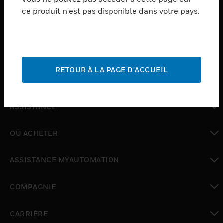
ce produit n'est pas disponible dans votre pays.
toggle view
LOGICIEL
toggle view
SERVICES
RETOUR À LA PAGE D'ACCUEIL
toggle view
INDUSTRIES
toggle view
ASSISTANCE
toggle view
OÙ ACHETER
toggle view
ASSISTANCE MYAUTOMATION
toggle view
COMPAGNIE
toggle view
CARRIÈRE