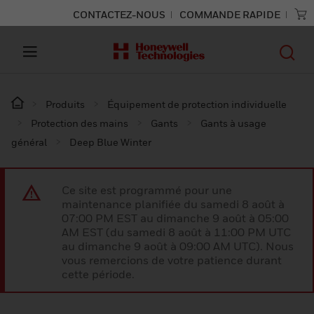
CONTACTEZ-NOUS
COMMANDE RAPIDE
Produits
Équipement de protection individuelle
Protection des mains
Gants
Gants à usage
général
Deep Blue Winter
Ce site est programmé pour une
maintenance planifiée du samedi 8 août à
07:00 PM EST au dimanche 9 août à 05:00
AM EST (du samedi 8 août à 11:00 PM UTC
au dimanche 9 août à 09:00 AM UTC). Nous
vous remercions de votre patience durant
cette période.