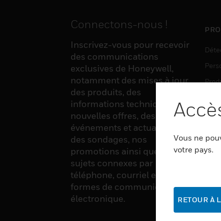
Connectons-nous !
PRO
Inscrivez-vous pour recevoir
Déte
des communications
Pers
exclusives de Honeywell,
notamment des mises à jour
Produ
des produits, des
Sens
Accès
informations techniques, de
nouvelles offres, des
événements et actualités,
LOG
Vous ne pouv
des sondages, nos
Auto
votre pays.
promotions ainsi que divers
sujets connexes par
Produ
téléphone, courriel et autres
Sécu
formes de communication
électronique.
RETOUR À L
SER