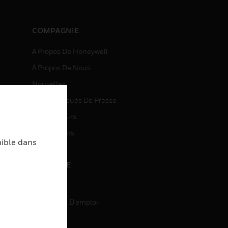
COMPAGNIE
À Propos De Honeywell
À Propos De Nous
Nouvelles
Communiqués De Presse
entes
Investisseurs
Événements
nible dans
CARRIÈRE
Carrière
Recherche D'emploi
entes