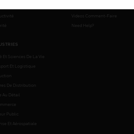
ASSISTANCE MYAUTOMATI
matisation
ctivité
Videos Comment-Faire
rité
Need Help?
USTRIES
é Et Sciences De La Vie
sport Et Logistique
uction
res De Distribution
e Au Détail
ommerce
eur Public
nse Et Aérospatiale