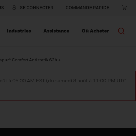
US
SE CONNECTER
COMMANDE RAPIDE
Industries
Assistance
Où Acheter
pur® Comfort Antistatik 624 +
août à 05:00 AM EST (du samedi 8 août à 11:00 PM UTC