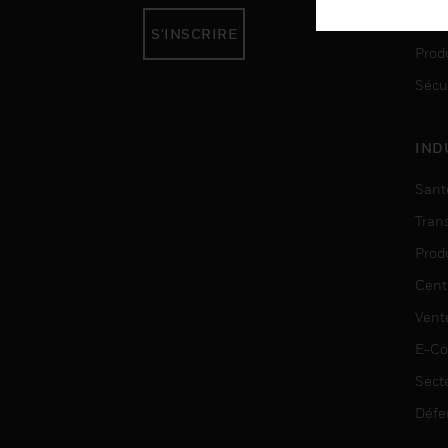
Auto
S'INSCRIRE
Produ
Sécu
IND
Sant
Tran
Prod
Cent
Vent
E-C
Sect
Défe