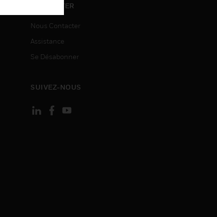
ON
CONTACTER
Nous Contacter
Assistance
Se Désabonner
SUIVEZ-NOUS