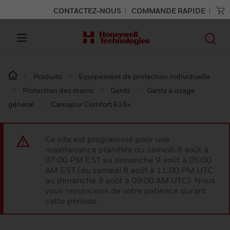
CONTACTEZ-NOUS
COMMANDE RAPIDE
Produits
Équipement de protection individuelle
Protection des mains
Gants
Gants à usage
général
Camapur Comfort 616+
Ce site est programmé pour une
maintenance planifiée du samedi 8 août à
07:00 PM EST au dimanche 9 août à 05:00
AM EST (du samedi 8 août à 11:00 PM UTC
au dimanche 9 août à 09:00 AM UTC). Nous
vous remercions de votre patience durant
cette période.