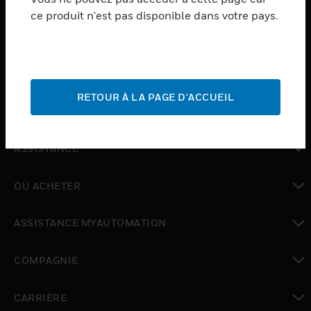
ce produit n'est pas disponible dans votre pays.
toggle view
LOGICIEL
toggle view
SERVICES
RETOUR À LA PAGE D'ACCUEIL
toggle view
INDUSTRIES
toggle view
ASSISTANCE
toggle view
OÙ ACHETER
toggle view
ASSISTANCE MYAUTOMATION
toggle view
COMPAGNIE
toggle view
CARRIÈRE