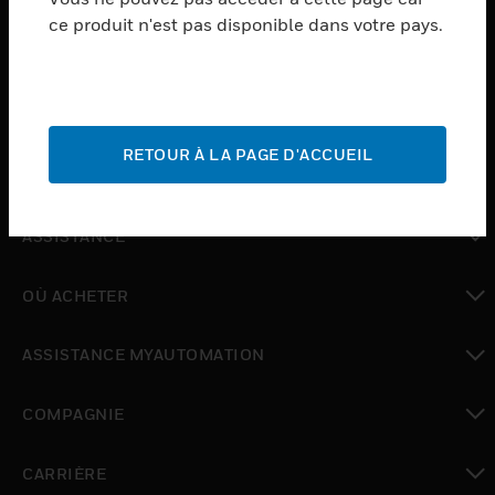
ce produit n'est pas disponible dans votre pays.
toggle view
LOGICIEL
toggle view
SERVICES
RETOUR À LA PAGE D'ACCUEIL
toggle view
INDUSTRIES
toggle view
ASSISTANCE
toggle view
OÙ ACHETER
toggle view
ASSISTANCE MYAUTOMATION
toggle view
COMPAGNIE
toggle view
CARRIÈRE