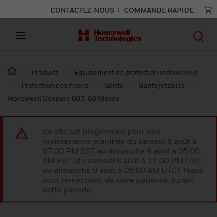
CONTACTEZ-NOUS
COMMANDE RAPIDE
Produits
Équipement de protection individuelle
Protection des mains
Gants
Gants jetables
Honeywell Dexpure 803-88 Gloves
Ce site est programmé pour une
maintenance planifiée du samedi 8 août à
07:00 PM EST au dimanche 9 août à 05:00
AM EST (du samedi 8 août à 11:00 PM UTC
au dimanche 9 août à 09:00 AM UTC). Nous
vous remercions de votre patience durant
cette période.