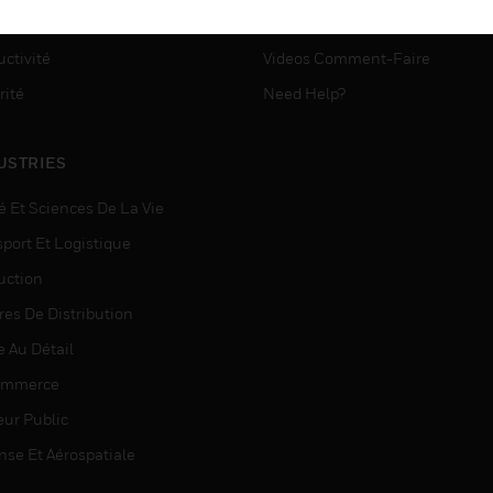
ASSISTANCE MYAUTOMATI
matisation
ctivité
Videos Comment-Faire
rité
Need Help?
USTRIES
é Et Sciences De La Vie
sport Et Logistique
uction
res De Distribution
e Au Détail
ommerce
eur Public
nse Et Aérospatiale