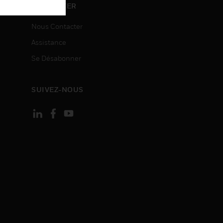
ON
CONTACTER
Nous Contacter
Assistance
Se Désabonner
SUIVEZ-NOUS