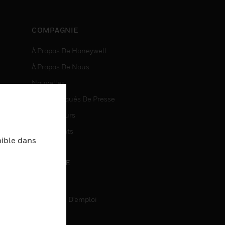
COMPAGNIE
À Propos De Honeywell
À Propos De Nous
Nouvelles
Communiqués De Presse
entes
Investisseurs
Événements
nible dans
CARRIÈRE
Carrière
Recherche D'emploi
entes