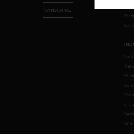
Auto
S'INSCRIRE
Produ
Sécu
IND
Sant
Tran
Prod
Cent
Vent
E-C
Sect
Défe