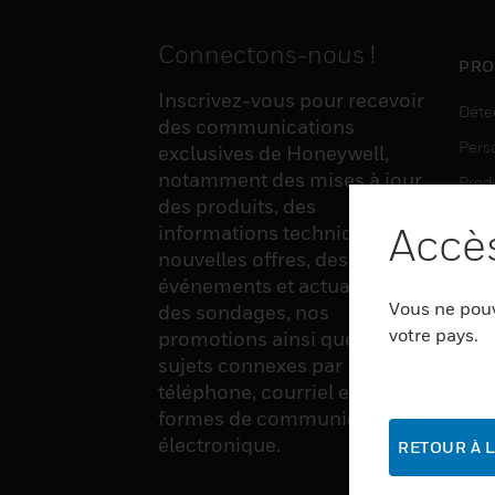
Connectons-nous !
PRO
Inscrivez-vous pour recevoir
Déte
des communications
Pers
exclusives de Honeywell,
notamment des mises à jour
Produ
des produits, des
Sens
Accès
informations techniques, de
nouvelles offres, des
événements et actualités,
LOG
Vous ne pouv
des sondages, nos
Auto
votre pays.
promotions ainsi que divers
sujets connexes par
Produ
téléphone, courriel et autres
Sécu
formes de communication
électronique.
RETOUR À L
SER