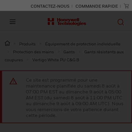
CONTACTEZ-NOUS
COMMANDE RAPIDE
Produits
Équipement de protection individuelle
Protection des mains
Gants
Gants résistants aux
coupures
Vertigo White PU C&G B
Ce site est programmé pour une
maintenance planifiée du samedi 8 août à
07:00 PM EST au dimanche 9 août à 05:00
AM EST (du samedi 8 août à 11:00 PM UTC
au dimanche 9 août à 09:00 AM UTC). Nous
vous remercions de votre patience durant
cette période.