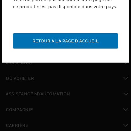
ce produit n'est pas disponible dans votre pays.
toggle view
LOGICIEL
toggle view
SERVICES
RETOUR À LA PAGE D'ACCUEIL
toggle view
INDUSTRIES
toggle view
ASSISTANCE
toggle view
OÙ ACHETER
toggle view
ASSISTANCE MYAUTOMATION
toggle view
COMPAGNIE
toggle view
CARRIÈRE