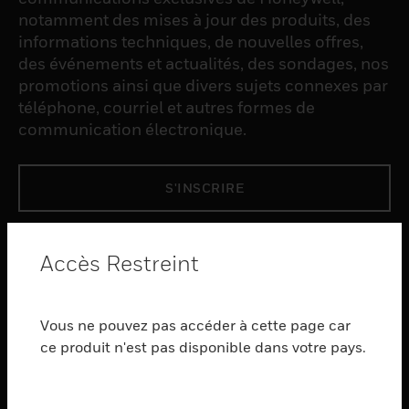
notamment des mises à jour des produits, des
informations techniques, de nouvelles offres,
des événements et actualités, des sondages, nos
promotions ainsi que divers sujets connexes par
téléphone, courriel et autres formes de
communication électronique.
S'INSCRIRE
PRODUCTS
Accès Restreint
toggle view
LOGICIEL
Vous ne pouvez pas accéder à cette page car
toggle view
SERVICES
ce produit n'est pas disponible dans votre pays.
toggle view
INDUSTRIES