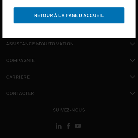
toggle view
ASSISTANCE
RETOUR À LA PAGE D'ACCUEIL
toggle view
OÙ ACHETER
toggle view
ASSISTANCE MYAUTOMATION
toggle view
COMPAGNIE
toggle view
CARRIÈRE
toggle view
CONTACTER
toggle view
SUIVEZ-NOUS