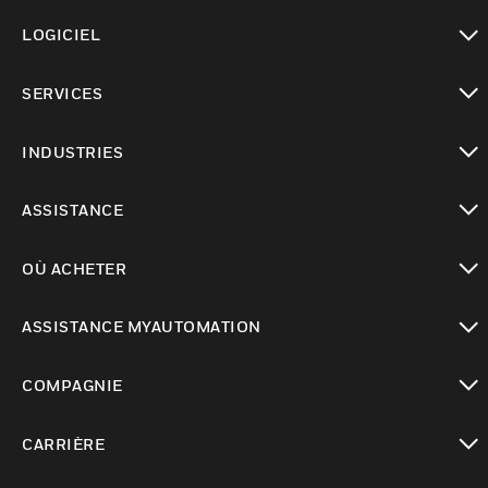
toggle view
LOGICIEL
toggle view
SERVICES
toggle view
INDUSTRIES
toggle view
ASSISTANCE
toggle view
OÙ ACHETER
toggle view
ASSISTANCE MYAUTOMATION
toggle view
COMPAGNIE
toggle view
CARRIÈRE
toggle view