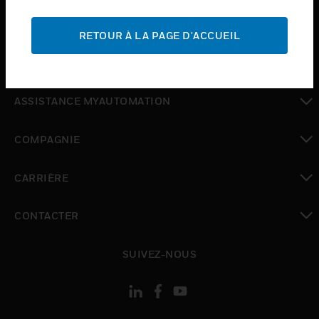
toggle view
ASSISTANCE
RETOUR À LA PAGE D'ACCUEIL
toggle view
OÙ ACHETER
toggle view
ASSISTANCE MYAUTOMATION
toggle view
COMPAGNIE
toggle view
CARRIÈRE
toggle view
CONTACTER
toggle view
SUIVEZ-NOUS