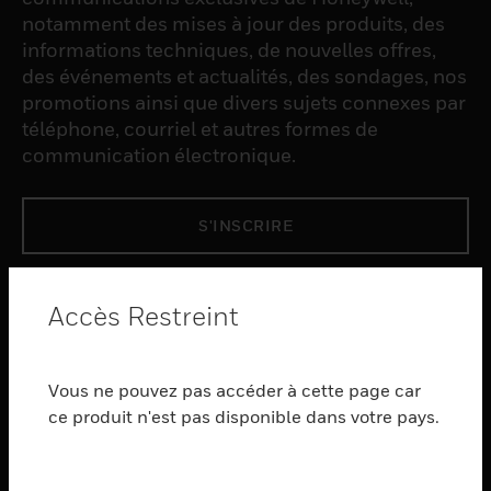
notamment des mises à jour des produits, des
informations techniques, de nouvelles offres,
des événements et actualités, des sondages, nos
promotions ainsi que divers sujets connexes par
téléphone, courriel et autres formes de
communication électronique.
S'INSCRIRE
PRODUCTS
Accès Restreint
toggle view
LOGICIEL
Vous ne pouvez pas accéder à cette page car
toggle view
SERVICES
ce produit n'est pas disponible dans votre pays.
toggle view
INDUSTRIES