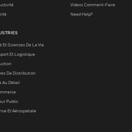
ctivité
Videos Comment-Faire
rité
Need Help?
USTRIES
é Et Sciences De La Vie
sport Et Logistique
uction
res De Distribution
e Au Détail
ommerce
eur Public
nse Et Aérospatiale