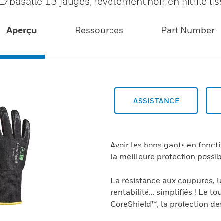
basalte 13 jauges, revêtement noir en nitrile li
Aperçu
Ressources
Part Number
ASSISTANCE
Avoir les bons gants en fonct
la meilleure protection possib
La résistance aux coupures, le 
rentabilité… simplifiés ! Le t
CoreShield™, la protection de