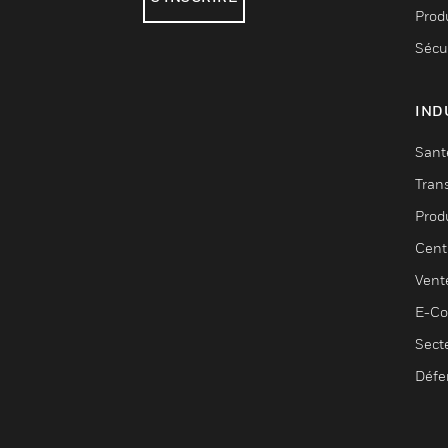
Produ
Sécu
IND
Sant
Tran
Prod
Cent
Vent
E-C
Sect
Défe