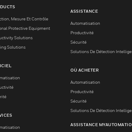
DUCTS
ASSISTANCE
ction, Mesure Et Contrôle
Automatisation
onal Protective Equipment
Productivité
ctivity Solutions
Sécurité
ing Solutions
Solutions De Détection Intellig
ICIEL
OÙ ACHETER
matisation
Automatisation
ctivité
Productivité
rité
Sécurité
Solutions De Détection Intellig
VICES
ASSISTANCE MYAUTOMATI
matisation