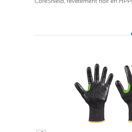
CoreShield, revêtement noir en HPPE/