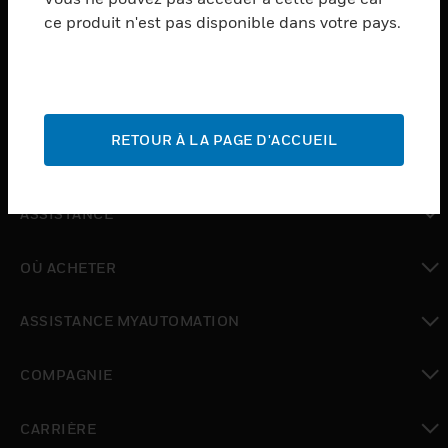
ce produit n'est pas disponible dans votre pays.
toggle view
LOGICIEL
toggle view
SERVICES
RETOUR À LA PAGE D'ACCUEIL
toggle view
INDUSTRIES
toggle view
ASSISTANCE
toggle view
OÙ ACHETER
toggle view
ASSISTANCE MYAUTOMATION
toggle view
COMPAGNIE
toggle view
CARRIÈRE