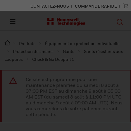
CONTACTEZ-NOUS
COMMANDE RAPIDE
Produits
Équipement de protection individuelle
Protection des mains
Gants
Gants résistants aux
coupures
Check & Go Deeptril 1
Ce site est programmé pour une
maintenance planifiée du samedi 8 août à
07:00 PM EST au dimanche 9 août à 05:00
AM EST (du samedi 8 août à 11:00 PM UTC
au dimanche 9 août à 09:00 AM UTC). Nous
vous remercions de votre patience durant
cette période.