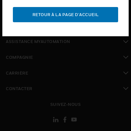
toggle view
ASSISTANCE
RETOUR À LA PAGE D'ACCUEIL
toggle view
OÙ ACHETER
toggle view
ASSISTANCE MYAUTOMATION
toggle view
COMPAGNIE
toggle view
CARRIÈRE
toggle view
CONTACTER
toggle view
SUIVEZ-NOUS