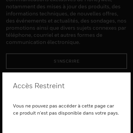
notamment des mises à jour des produits, des
informations techniques, de nouvelles offres,
des événements et actualités, des sondages, nos
promotions ainsi que divers sujets connexes par
téléphone, courriel et autres formes de
communication électronique.
S'INSCRIRE
PRODUCTS
Accès Restreint
toggle view
LOGICIEL
Vous ne pouvez pas accéder à cette page car
toggle view
SERVICES
ce produit n'est pas disponible dans votre pays.
toggle view
INDUSTRIES