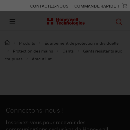
CONTACTEZ-NOUS
COMMANDE RAPIDE
Produits
Équipement de protection individuelle
Protection des mains
Gants
Gants résistants aux
coupures
Aracut Lat
Connectons-nous !
Inscrivez-vous pour recevoir des
communications exclusives de Honeywell,