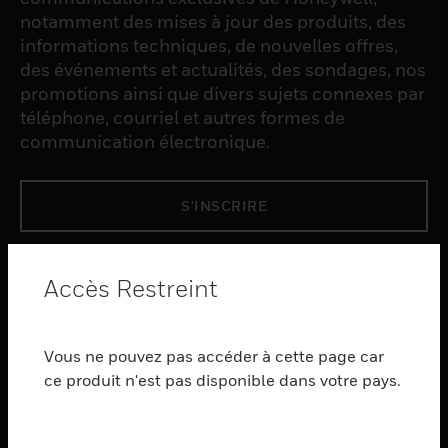
notamment des mises à jour des produits, des
informations techniques, de nouvelles offres,
des événements et actualités, des sondages, nos
promotions ainsi que divers sujets connexes par
téléphone, courriel et autres formes de
communication électronique.
S'INSCRIRE
PRODUCTS
Accès Restreint
toggle view
LOGICIEL
Vous ne pouvez pas accéder à cette page car
toggle view
SERVICES
ce produit n'est pas disponible dans votre pays.
toggle view
INDUSTRIES