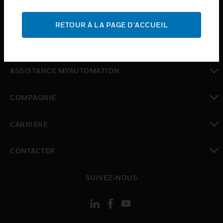
toggle view
ASSISTANCE
RETOUR À LA PAGE D'ACCUEIL
toggle view
OÙ ACHETER
toggle view
ASSISTANCE MYAUTOMATION
toggle view
COMPAGNIE
toggle view
CARRIÈRE
toggle view
CONTACTER
toggle view
SUIVEZ-NOUS