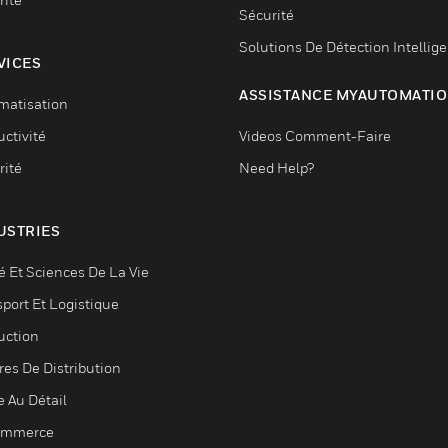
Sécurité
Solutions De Détection Intellig
VICES
ASSISTANCE MYAUTOMATI
matisation
ctivité
Videos Comment-Faire
rité
Need Help?
USTRIES
é Et Sciences De La Vie
sport Et Logistique
uction
res De Distribution
e Au Détail
ommerce