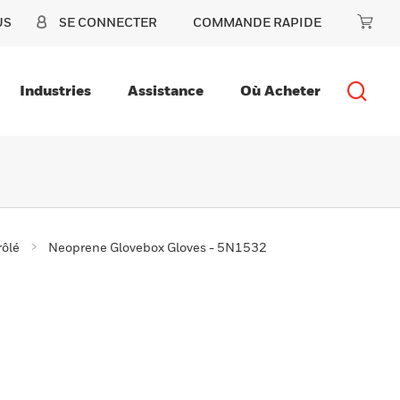
US
SE CONNECTER
COMMANDE RAPIDE
Industries
Assistance
Où Acheter
rôlé
Neoprene Glovebox Gloves - 5N1532