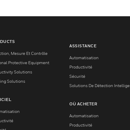
DUCTS
ASSISTANCE
ction, Mesure Et Contrôle
Automatisation
onal Protective Equipment
Productivité
ctivity Solutions
Sécurité
ing Solutions
Solutions De Détection Intellig
ICIEL
OÙ ACHETER
matisation
Automatisation
ctivité
Productivité
rité