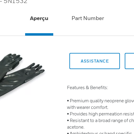
e - 5N1532
Aperçu
Part Number
ASSISTANCE
Features & Benefits:
• Premium quality neoprene glo
with wearer comfort.
• Provides high permeation resis
• Resistant to a broad range of ch
acetone.
• Ambidextrous or hand specific.