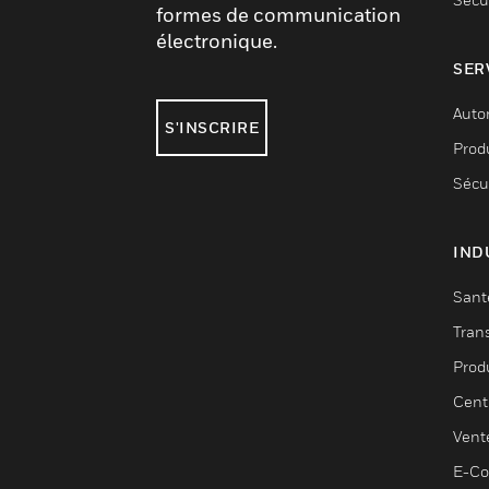
formes de communication
électronique.
SER
Auto
S'INSCRIRE
Produ
Sécu
IND
Sant
Tran
Prod
Cent
Vent
E-C