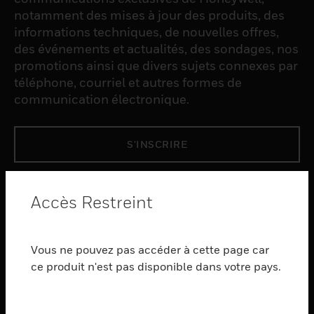
notamment des mises à jour des produits, des
informations techniques, de nouvelles offres,
des événements et actualités, des sondages, nos
promotions ainsi que divers sujets connexes par
téléphone, courriel et autres formes de
communication électronique.
S'INSCRIRE
PRODUCTS
Accès Restreint
toggle view
LOGICIEL
Vous ne pouvez pas accéder à cette page car
toggle view
SERVICES
ce produit n'est pas disponible dans votre pays.
toggle view
INDUSTRIES