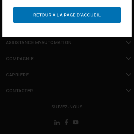
toggle view
ASSISTANCE
RETOUR À LA PAGE D'ACCUEIL
toggle view
OÙ ACHETER
toggle view
ASSISTANCE MYAUTOMATION
toggle view
COMPAGNIE
toggle view
CARRIÈRE
toggle view
CONTACTER
toggle view
SUIVEZ-NOUS