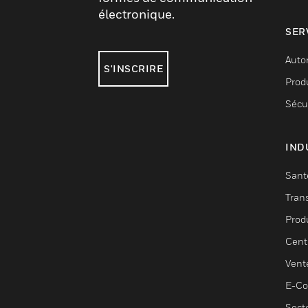
électronique.
SER
Auto
S'INSCRIRE
Produ
Sécu
IND
Sant
Tran
Prod
Cent
Vent
E-C
Sect