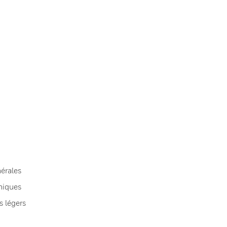
érales
niques
s légers