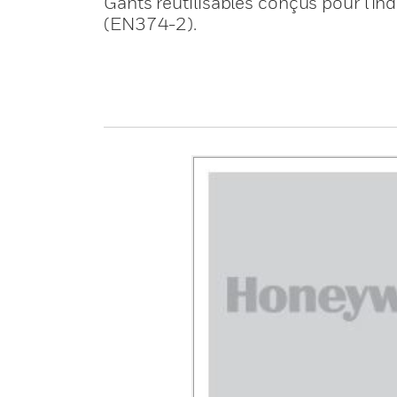
Gants réutilisables conçus pour l'in
(EN374-2).