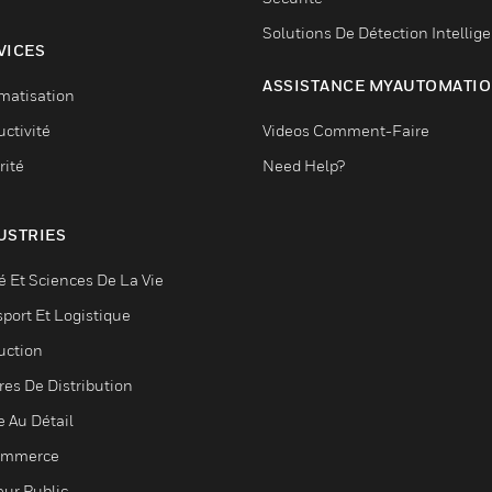
Solutions De Détection Intellig
VICES
ASSISTANCE MYAUTOMATI
matisation
ctivité
Videos Comment-Faire
rité
Need Help?
USTRIES
é Et Sciences De La Vie
sport Et Logistique
uction
res De Distribution
e Au Détail
ommerce
eur Public