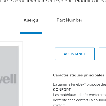
dustrie agroalimentaire et l'hygiène. Produits de ca
Aperçu
Part Number
ASSISTANCE
Caractéristiques principales
La gamme FineDex® propose des ga
CONFORT
Les matériaux utilisés confèrent 
dextérité et de confort.La doublu
confort.