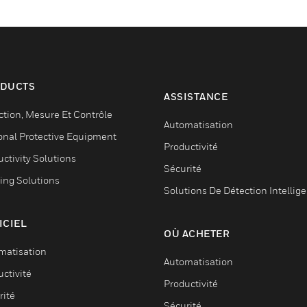
DUCTS
ASSISTANCE
ction, Mesure Et Contrôle
Automatisation
onal Protective Equipment
Productivité
ctivity Solutions
Sécurité
ing Solutions
Solutions De Détection Intellig
ICIEL
OÙ ACHETER
matisation
Automatisation
ctivité
Productivité
rité
Sécurité