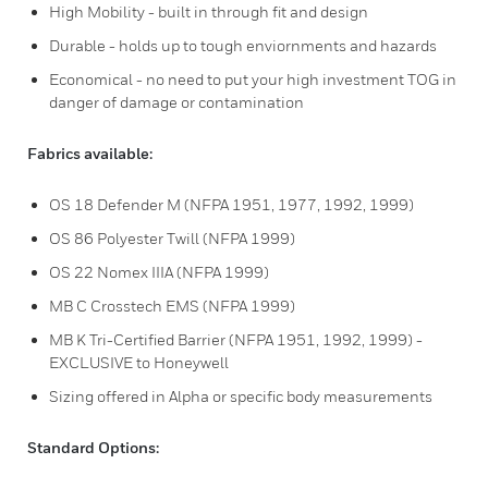
High Mobility - built in through fit and design
Durable - holds up to tough enviornments and hazards
Economical - no need to put your high investment TOG in
danger of damage or contamination
Fabrics available:
OS 18 Defender M (NFPA 1951, 1977, 1992, 1999)
OS 86 Polyester Twill (NFPA 1999)
OS 22 Nomex IIIA (NFPA 1999)
MB C Crosstech EMS (NFPA 1999)
MB K Tri-Certified Barrier (NFPA 1951, 1992, 1999) -
EXCLUSIVE to Honeywell
Sizing offered in Alpha or specific body measurements
Standard Options: