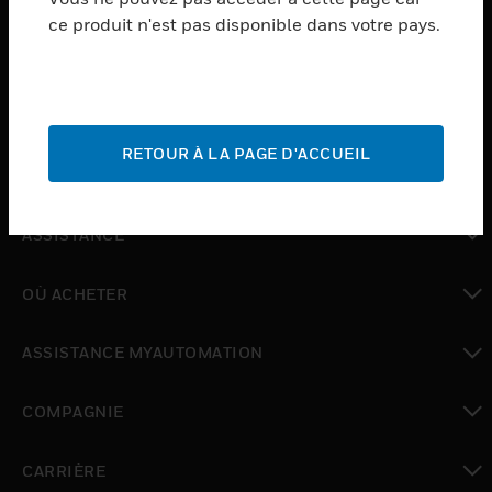
ce produit n'est pas disponible dans votre pays.
toggle view
LOGICIEL
toggle view
SERVICES
RETOUR À LA PAGE D'ACCUEIL
toggle view
INDUSTRIES
toggle view
ASSISTANCE
toggle view
OÙ ACHETER
toggle view
ASSISTANCE MYAUTOMATION
toggle view
COMPAGNIE
toggle view
CARRIÈRE