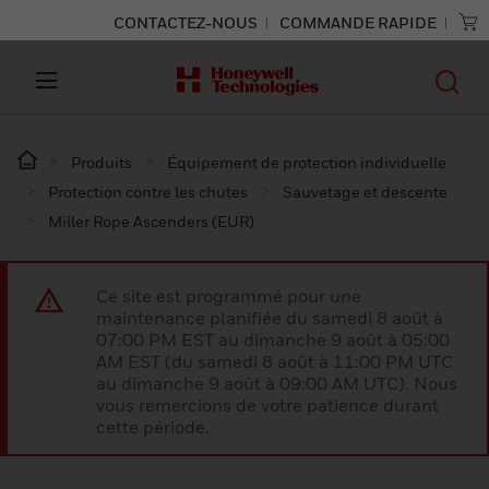
CONTACTEZ-NOUS
COMMANDE RAPIDE
Produits
Équipement de protection individuelle
Protection contre les chutes
Sauvetage et descente
Miller Rope Ascenders (EUR)
Ce site est programmé pour une
maintenance planifiée du samedi 8 août à
07:00 PM EST au dimanche 9 août à 05:00
AM EST (du samedi 8 août à 11:00 PM UTC
au dimanche 9 août à 09:00 AM UTC). Nous
vous remercions de votre patience durant
cette période.