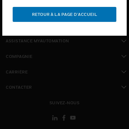
toggle view
ASSISTANCE
RETOUR À LA PAGE D'ACCUEIL
toggle view
OÙ ACHETER
toggle view
ASSISTANCE MYAUTOMATION
toggle view
COMPAGNIE
toggle view
CARRIÈRE
toggle view
CONTACTER
toggle view
SUIVEZ-NOUS