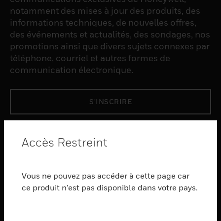
notamment des mises à jour des produits, des
informations techniques, de nouvelles offres,
des événements et actualités, des sondages, nos
promotions ainsi que divers sujets connexes par
téléphone, courriel et autres formes de
communication électronique.
S'INSCRIRE
PRODUCTS
Accès Restreint
toggle view
LOGICIEL
Vous ne pouvez pas accéder à cette page car
toggle view
SERVICES
ce produit n'est pas disponible dans votre pays.
toggle view
INDUSTRIES