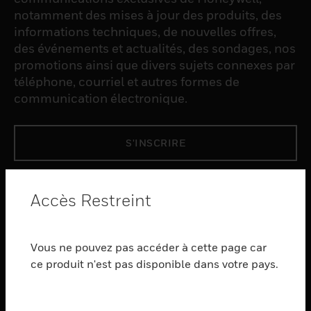
notamment des mises à jour des produits, des
informations techniques, de nouvelles offres,
des événements et actualités, des sondages, nos
promotions ainsi que divers sujets connexes par
téléphone, courriel et autres formes de
communication électronique.
S'INSCRIRE
PRODUCTS
Accès Restreint
toggle view
LOGICIEL
Vous ne pouvez pas accéder à cette page car
toggle view
SERVICES
ce produit n'est pas disponible dans votre pays.
toggle view
INDUSTRIES