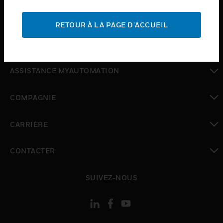
toggle view
ASSISTANCE
RETOUR À LA PAGE D'ACCUEIL
toggle view
OÙ ACHETER
toggle view
ASSISTANCE MYAUTOMATION
toggle view
COMPAGNIE
toggle view
CARRIÈRE
toggle view
CONTACTER
toggle view
SUIVEZ-NOUS