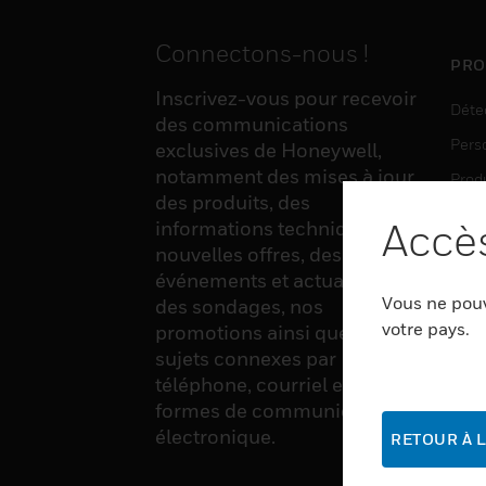
Connectons-nous !
PRO
Inscrivez-vous pour recevoir
Déte
des communications
Pers
exclusives de Honeywell,
notamment des mises à jour
Produ
des produits, des
Sens
Accès
informations techniques, de
nouvelles offres, des
événements et actualités,
LOG
Vous ne pouv
des sondages, nos
Auto
votre pays.
promotions ainsi que divers
sujets connexes par
Produ
téléphone, courriel et autres
Sécu
formes de communication
électronique.
RETOUR À L
SER