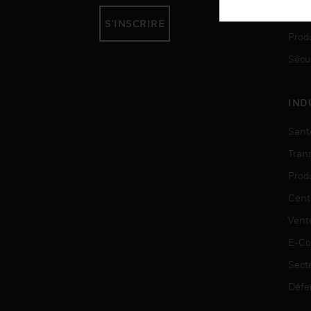
Auto
S'INSCRIRE
Produ
Sécu
IND
Sant
Tran
Prod
Cent
Vent
E-C
Sect
Défe