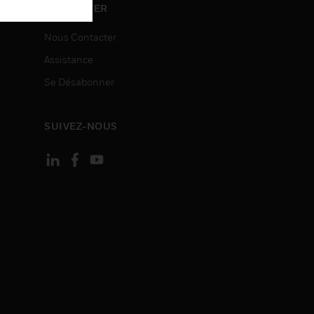
ON
CONTACTER
Nous Contacter
Assistance
Se Désabonner
SUIVEZ-NOUS