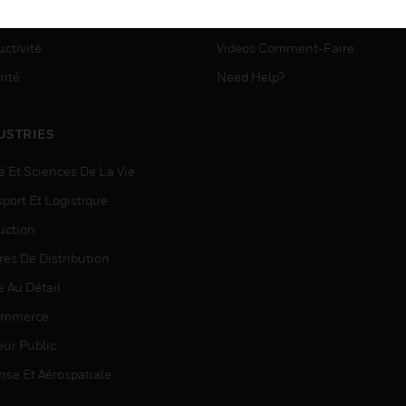
ASSISTANCE MYAUTOMATI
matisation
ctivité
Videos Comment-Faire
rité
Need Help?
USTRIES
é Et Sciences De La Vie
sport Et Logistique
uction
res De Distribution
e Au Détail
ommerce
eur Public
nse Et Aérospatiale