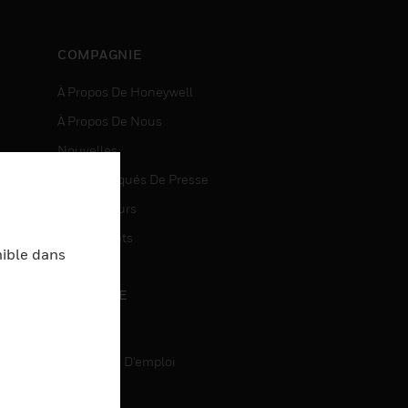
COMPAGNIE
À Propos De Honeywell
À Propos De Nous
Nouvelles
Communiqués De Presse
entes
Investisseurs
Événements
nible dans
CARRIÈRE
Carrière
Recherche D'emploi
entes