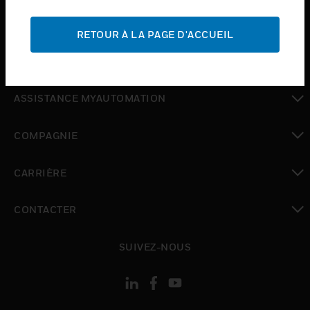
toggle view
ASSISTANCE
RETOUR À LA PAGE D'ACCUEIL
toggle view
OÙ ACHETER
toggle view
ASSISTANCE MYAUTOMATION
toggle view
COMPAGNIE
toggle view
CARRIÈRE
toggle view
CONTACTER
toggle view
SUIVEZ-NOUS