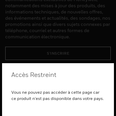
notamment des mises à jour des produits, des
informations techniques, de nouvelles offres,
des événements et actualités, des sondages, nos
promotions ainsi que divers sujets connexes par
téléphone, courriel et autres formes de
communication électronique.
S'INSCRIRE
PRODUCTS
Accès Restreint
toggle view
LOGICIEL
Vous ne pouvez pas accéder à cette page car
toggle view
SERVICES
ce produit n'est pas disponible dans votre pays.
toggle view
INDUSTRIES