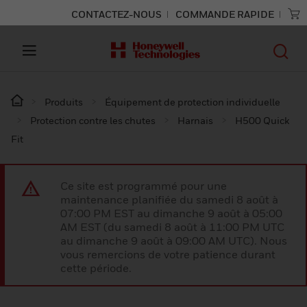
CONTACTEZ-NOUS
COMMANDE RAPIDE
Produits
Équipement de protection individuelle
Protection contre les chutes
Harnais
H500 Quick
Fit
Ce site est programmé pour une
maintenance planifiée du samedi 8 août à
07:00 PM EST au dimanche 9 août à 05:00
AM EST (du samedi 8 août à 11:00 PM UTC
au dimanche 9 août à 09:00 AM UTC). Nous
vous remercions de votre patience durant
cette période.