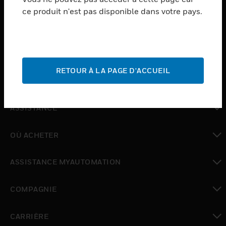
ce produit n'est pas disponible dans votre pays.
toggle view
LOGICIEL
toggle view
SERVICES
RETOUR À LA PAGE D'ACCUEIL
toggle view
INDUSTRIES
toggle view
ASSISTANCE
toggle view
OÙ ACHETER
toggle view
ASSISTANCE MYAUTOMATION
toggle view
COMPAGNIE
toggle view
CARRIÈRE