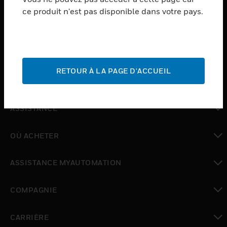
ce produit n'est pas disponible dans votre pays.
toggle view
LOGICIEL
toggle view
SERVICES
RETOUR À LA PAGE D'ACCUEIL
toggle view
INDUSTRIES
toggle view
ASSISTANCE
toggle view
OÙ ACHETER
toggle view
ASSISTANCE MYAUTOMATION
toggle view
COMPAGNIE
toggle view
CARRIÈRE