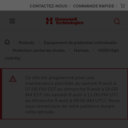
CONTACTEZ-NOUS
COMMANDE RAPIDE
Produits
Équipement de protection individuelle
Protection contre les chutes
Harnais
H500 High
visibility
Ce site est programmé pour une
maintenance planifiée du samedi 8 août à
07:00 PM EST au dimanche 9 août à 05:00
AM EST (du samedi 8 août à 11:00 PM UTC
au dimanche 9 août à 09:00 AM UTC). Nous
vous remercions de votre patience durant
cette période.