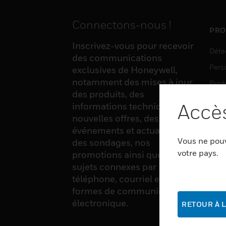
Connectons-nous !
PRO
Inscrivez-vous pour recevoir
Déte
des communications
Pers
exclusives de Honeywell,
notamment des mises à jour
Produ
des produits, des
Sens
Accès
informations techniques, de
nouvelles offres, des
événements et actualités,
LOG
Vous ne pouv
des sondages, nos
Auto
votre pays.
promotions ainsi que divers
sujets connexes par
Produ
téléphone, courriel et autres
Sécu
formes de communication
électronique.
RETOUR À L
SER