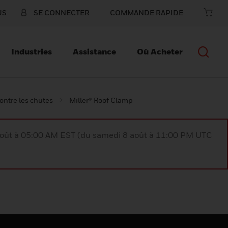
US
SE CONNECTER
COMMANDE RAPIDE
Industries
Assistance
Où Acheter
contre les chutes
Miller® Roof Clamp
août à 05:00 AM EST (du samedi 8 août à 11:00 PM UTC