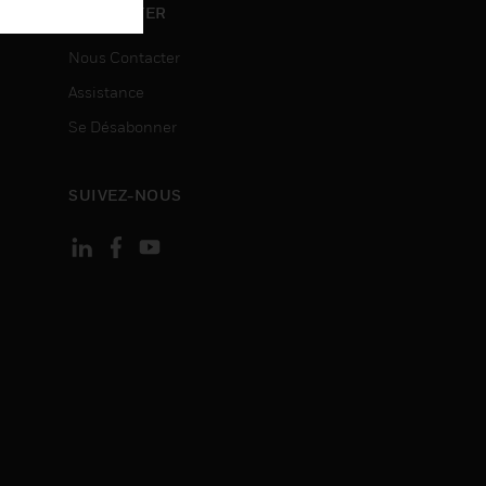
ON
CONTACTER
Nous Contacter
Assistance
Se Désabonner
SUIVEZ-NOUS