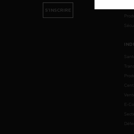
Auto
S'INSCRIRE
Produ
Sécu
IND
Sant
Tran
Prod
Cent
Vent
E-C
Sect
Défe