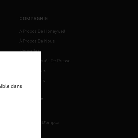
COMPAGNIE
À Propos De Honeywell
À Propos De Nous
Nouvelles
Communiqués De Presse
entes
Investisseurs
Événements
nible dans
CARRIÈRE
Carrière
Recherche D'emploi
entes