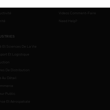
ASSISTANCE MYAUTOMATI
matisation
ctivité
Videos Comment-Faire
rité
Need Help?
USTRIES
é Et Sciences De La Vie
sport Et Logistique
uction
res De Distribution
e Au Détail
ommerce
eur Public
nse Et Aérospatiale