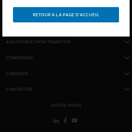
toggle view
ASSISTANCE
RETOUR À LA PAGE D'ACCUEIL
toggle view
OÙ ACHETER
toggle view
ASSISTANCE MYAUTOMATION
toggle view
COMPAGNIE
toggle view
CARRIÈRE
toggle view
CONTACTER
toggle view
SUIVEZ-NOUS