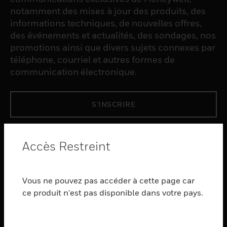
notamment des mises à jour des produits, des
informations techniques, de nouvelles offres,
des événements et actualités, des sondages, nos
promotions ainsi que divers sujets connexes par
téléphone, courriel et autres formes de
communication électronique.
S'INSCRIRE
PRODUCTS
Accès Restreint
toggle view
LOGICIEL
Vous ne pouvez pas accéder à cette page car
toggle view
SERVICES
ce produit n'est pas disponible dans votre pays.
toggle view
INDUSTRIES