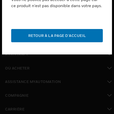
ce produit n'est pas disponible dans votre pays.
toggle view
LOGICIEL
toggle view
SERVICES
RETOUR À LA PAGE D'ACCUEIL
toggle view
INDUSTRIES
toggle view
ASSISTANCE
toggle view
OÙ ACHETER
toggle view
ASSISTANCE MYAUTOMATION
toggle view
COMPAGNIE
toggle view
CARRIÈRE