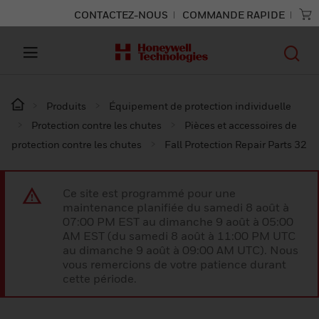
CONTACTEZ-NOUS
COMMANDE RAPIDE
Produits
Équipement de protection individuelle
Protection contre les chutes
Pièces et accessoires de
protection contre les chutes
Fall Protection Repair Parts 32
Ce site est programmé pour une
maintenance planifiée du samedi 8 août à
07:00 PM EST au dimanche 9 août à 05:00
AM EST (du samedi 8 août à 11:00 PM UTC
au dimanche 9 août à 09:00 AM UTC). Nous
vous remercions de votre patience durant
cette période.