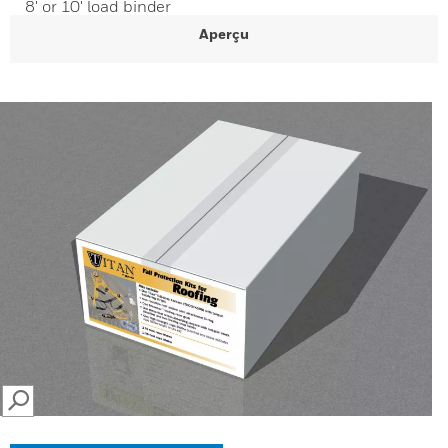
8' or 10' load binder
Aperçu
SEARCH