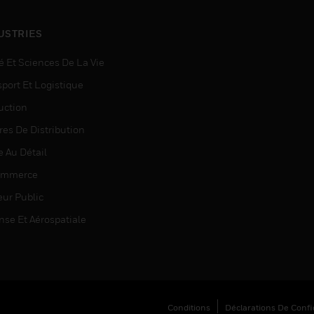
USTRIES
é Et Sciences De La Vie
sport Et Logistique
uction
res De Distribution
e Au Détail
ommerce
eur Public
nse Et Aérospatiale
Conditions
Déclarations De Confid