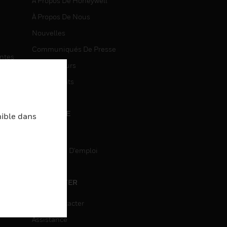
À Propos De Honeywell
À Propos De Nous
Nouvelles
Communiqués De Presse
entes
Investisseurs
Événements
CARRIÈRE
nible dans
Carrière
Recherche D'emploi
entes
ON
CONTACTER
Nous Contacter
Assistance