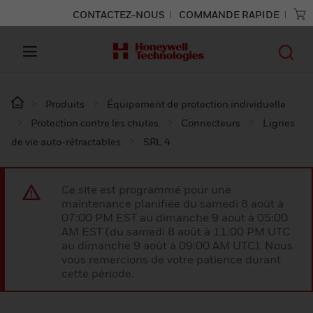
CONTACTEZ-NOUS
COMMANDE RAPIDE
Produits
Équipement de protection individuelle
Protection contre les chutes
Connecteurs
Lignes
de vie auto-rétractables
SRL 4
Ce site est programmé pour une
maintenance planifiée du samedi 8 août à
07:00 PM EST au dimanche 9 août à 05:00
AM EST (du samedi 8 août à 11:00 PM UTC
au dimanche 9 août à 09:00 AM UTC). Nous
vous remercions de votre patience durant
cette période.