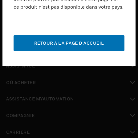
ce produit n'est pas disponible dans votre pays.
toggle view
LOGICIEL
toggle view
SERVICES
RETOUR À LA PAGE D'ACCUEIL
toggle view
INDUSTRIES
toggle view
ASSISTANCE
toggle view
OÙ ACHETER
toggle view
ASSISTANCE MYAUTOMATION
toggle view
COMPAGNIE
toggle view
CARRIÈRE