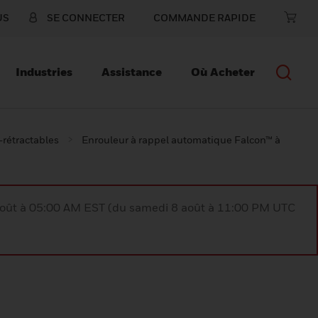
US
SE CONNECTER
COMMANDE RAPIDE
Industries
Assistance
Où Acheter
-rétractables
Enrouleur à rappel automatique Falcon™ à
août à 05:00 AM EST (du samedi 8 août à 11:00 PM UTC