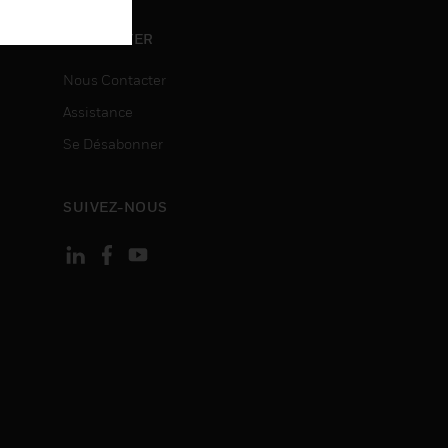
ON
CONTACTER
Nous Contacter
Assistance
Se Désabonner
SUIVEZ-NOUS