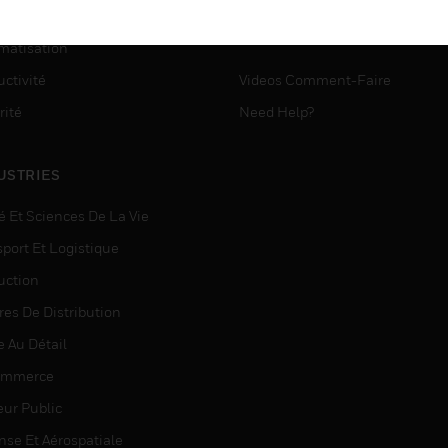
VICES
ASSISTANCE MYAUTOMATI
matisation
ctivité
Videos Comment-Faire
rité
Need Help?
USTRIES
é Et Sciences De La Vie
sport Et Logistique
uction
res De Distribution
e Au Détail
ommerce
eur Public
nse Et Aérospatiale