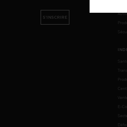
SER
Auto
S'INSCRIRE
Produ
Sécu
IND
Sant
Tran
Prod
Cent
Vent
E-C
Sect
Défe