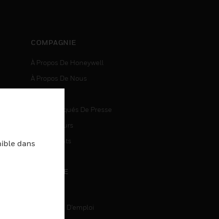
COMPAGNIE
À Propos De Honeywell
À Propos De Nous
Nouvelles
Communiqués De Presse
entes
Investisseurs
Événements
nible dans
CARRIÈRE
Carrière
Recherche D'emploi
entes