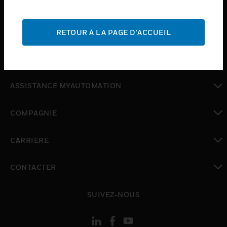
INDUSTRIES
toggle view
ASSISTANCE
RETOUR À LA PAGE D'ACCUEIL
toggle view
OÙ ACHETER
toggle view
ASSISTANCE MYAUTOMATION
toggle view
COMPAGNIE
toggle view
CARRIÈRE
toggle view
CONTACTER
toggle view
SUIVEZ-NOUS