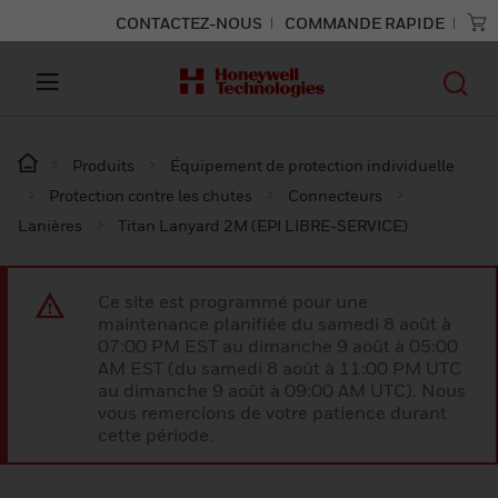
CONTACTEZ-NOUS
COMMANDE RAPIDE
Produits
Équipement de protection individuelle
Protection contre les chutes
Connecteurs
Lanières
Titan Lanyard 2M (EPI LIBRE-SERVICE)
Ce site est programmé pour une
maintenance planifiée du samedi 8 août à
07:00 PM EST au dimanche 9 août à 05:00
AM EST (du samedi 8 août à 11:00 PM UTC
au dimanche 9 août à 09:00 AM UTC). Nous
vous remercions de votre patience durant
cette période.