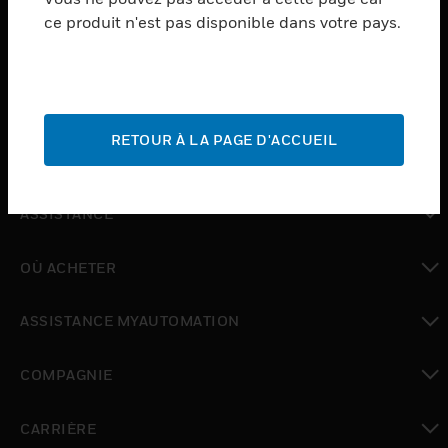
ce produit n'est pas disponible dans votre pays.
toggle view
LOGICIEL
toggle view
SERVICES
RETOUR À LA PAGE D'ACCUEIL
toggle view
INDUSTRIES
toggle view
ASSISTANCE
toggle view
OÙ ACHETER
toggle view
ASSISTANCE MYAUTOMATION
toggle view
COMPAGNIE
toggle view
CARRIÈRE