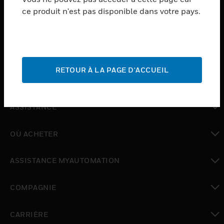
ce produit n'est pas disponible dans votre pays.
toggle view
LOGICIEL
toggle view
SERVICES
RETOUR À LA PAGE D'ACCUEIL
toggle view
INDUSTRIES
toggle view
ASSISTANCE
toggle view
OÙ ACHETER
toggle view
ASSISTANCE MYAUTOMATION
toggle view
COMPAGNIE
toggle view
CARRIÈRE