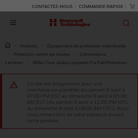
CONTACTEZ-NOUS
COMMANDE RAPIDE
Produits
Équipement de protection individuelle
Protection contre les chutes
Connecteurs
Lanières
Miller Core Jacket Lanyards For Fall Protection
Ce site est programmé pour une
maintenance planifiée du samedi 8 août à
07:00 PM EST au dimanche 9 août à 05:00
AM EST (du samedi 8 août à 11:00 PM UTC
au dimanche 9 août à 09:00 AM UTC). Nous
vous remercions de votre patience durant
cette période.