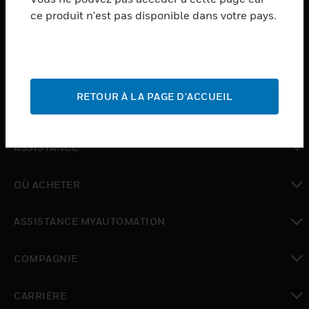
ce produit n'est pas disponible dans votre pays.
toggle view
LOGICIEL
toggle view
SERVICES
RETOUR À LA PAGE D'ACCUEIL
toggle view
INDUSTRIES
toggle view
ASSISTANCE
toggle view
OÙ ACHETER
toggle view
ASSISTANCE MYAUTOMATION
toggle view
COMPAGNIE
toggle view
CARRIÈRE