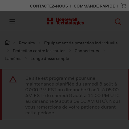
CONTACTEZ-NOUS
COMMANDE RAPIDE
Produits
Équipement de protection individuelle
Protection contre les chutes
Connecteurs
Lanières
Longe drisse simple
Ce site est programmé pour une
maintenance planifiée du samedi 8 août à
07:00 PM EST au dimanche 9 août à 05:00
AM EST (du samedi 8 août à 11:00 PM UTC
au dimanche 9 août à 09:00 AM UTC). Nous
vous remercions de votre patience durant
cette période.