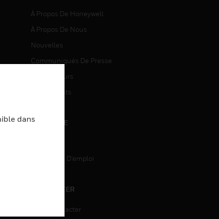
À Propos De Honeywell
À Propos De Nous
Nouvelles
Communiqués De Presse
entes
Investisseurs
Événements
nible dans
CARRIÈRE
Carrière
Recherche D'emploi
entes
ON
CONTACTER
Nous Contacter