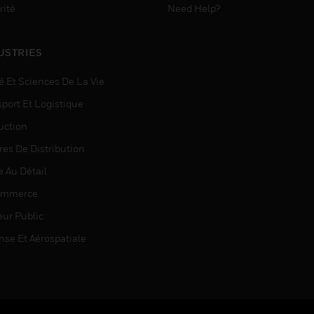
rité
Need Help?
USTRIES
é Et Sciences De La Vie
sport Et Logistique
uction
res De Distribution
e Au Détail
ommerce
eur Public
nse Et Aérospatiale