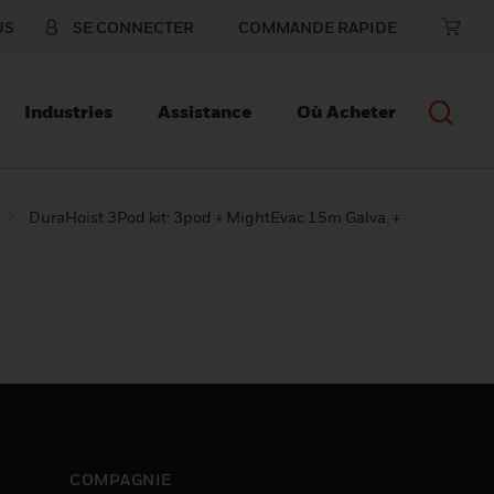
US
SE CONNECTER
COMMANDE RAPIDE
Industries
Assistance
Où Acheter
DuraHoist 3Pod kit: 3pod + MightEvac 15m Galva. +
COMPAGNIE