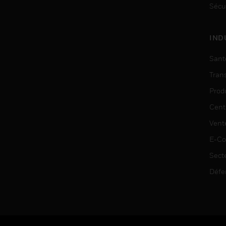
Sécu
IND
Sant
Tran
Prod
Cent
Vent
E-C
Sect
Défe