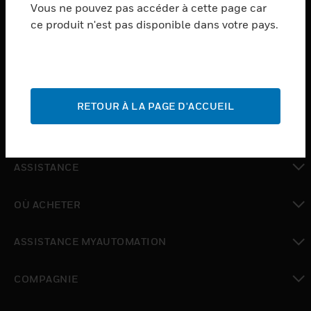
Vous ne pouvez pas accéder à cette page car
PRODUCTS
ce produit n'est pas disponible dans votre pays.
toggle view
LOGICIEL
toggle view
SERVICES
RETOUR À LA PAGE D'ACCUEIL
toggle view
INDUSTRIES
toggle view
ASSISTANCE
toggle view
OÙ ACHETER
toggle view
ASSISTANCE MYAUTOMATION
toggle view
COMPAGNIE
toggle view