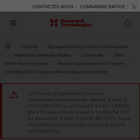
CONTACTEZ-NOUS
COMMANDE RAPIDE
Produits
Équipement de protection individuelle
Protection contre les chutes
Combisafe
Steel
Mesh Barrier System
Post and attachement S-System
COMBISAFE® S-System Precast Attachment MkIII
Ce site est programmé pour une
maintenance planifiée du samedi 8 août à
07:00 PM EST au dimanche 9 août à 05:00
AM EST (du samedi 8 août à 11:00 PM UTC
au dimanche 9 août à 09:00 AM UTC). Nous
vous remercions de votre patience durant
cette période.