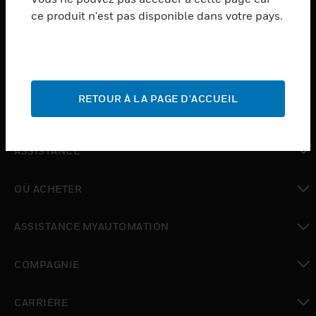
ce produit n'est pas disponible dans votre pays.
toggle view
LOGICIEL
toggle view
SERVICES
RETOUR À LA PAGE D'ACCUEIL
toggle view
INDUSTRIES
toggle view
ASSISTANCE
toggle view
OÙ ACHETER
toggle view
ASSISTANCE MYAUTOMATION
toggle view
COMPAGNIE
toggle view
CARRIÈRE