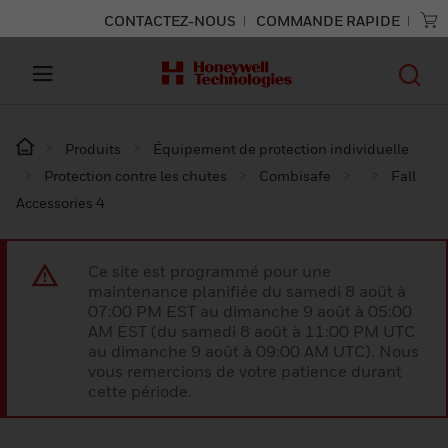
CONTACTEZ-NOUS
COMMANDE RAPIDE
Produits
Équipement de protection individuelle
Protection contre les chutes
Combisafe
Fall
Accessories 4
Ce site est programmé pour une
maintenance planifiée du samedi 8 août à
07:00 PM EST au dimanche 9 août à 05:00
AM EST (du samedi 8 août à 11:00 PM UTC
au dimanche 9 août à 09:00 AM UTC). Nous
vous remercions de votre patience durant
cette période.