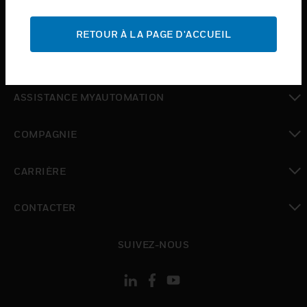
toggle view
ASSISTANCE
RETOUR À LA PAGE D'ACCUEIL
toggle view
OÙ ACHETER
toggle view
ASSISTANCE MYAUTOMATION
toggle view
COMPAGNIE
toggle view
CARRIÈRE
toggle view
CONTACTER
toggle view
SUIVEZ-NOUS