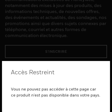
notamment des mises à jour des produits, des
informations techniques, de nouvelles offres,
des événements et actualités, des sondages, nos
promotions ainsi que divers sujets connexes par
téléphone, courriel et autres formes de
communication électronique.
S'INSCRIRE
PRODUCTS
Accès Restreint
toggle view
LOGICIEL
Vous ne pouvez pas accéder à cette page car
toggle view
SERVICES
ce produit n'est pas disponible dans votre pays.
toggle view
INDUSTRIES