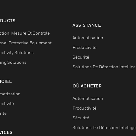
DUCTS
ASSISTANCE
ction, Mesure Et Contrôle
Automatisation
onal Protective Equipment
Productivité
ctivity Solutions
Sécurité
ing Solutions
Solutions De Détection Intellig
ICIEL
OÙ ACHETER
matisation
Automatisation
ctivité
Productivité
rité
Sécurité
Solutions De Détection Intellig
VICES