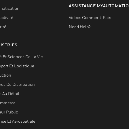
ASSISTANCE MYAUTOMATI
matisation
ctivité
Videos Comment-Faire
rité
Need Help?
USTRIES
é Et Sciences De La Vie
sport Et Logistique
uction
res De Distribution
e Au Détail
ommerce
eur Public
nse Et Aérospatiale