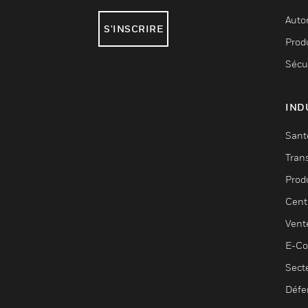
Auto
S'INSCRIRE
Produ
Sécu
IND
Sant
Tran
Prod
Cent
Vent
E-C
Sect
Défe